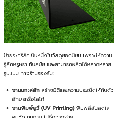
ป้ายอะคริลิคเป็นหนึ่งในวัสดุยอดนิยม เพราะให้ความ
รู้สึกหรูหรา ทันสมัย และสามารถผลิตได้หลากหลาย
รูปแบบ ทางร้านรองรับ:
งานแกะสลัก
สร้างมิติและความประณีตให้กับตัว
อักษรหรือโลโก้
งานพิมพ์ยูวี (UV Printing)
พิมพ์สีสันสดใส
คมชัด ทนทาน ไม่ซีดจางง่าย