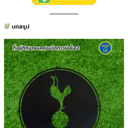
บทสรุป