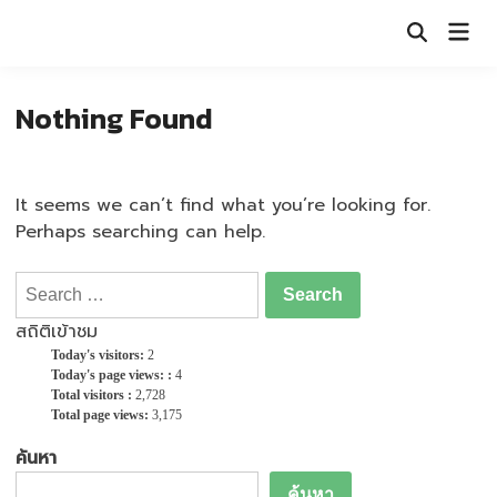
Skip
Mai
to
Open
Men
Search
content
Nothing Found
It seems we can’t find what you’re looking for.
Perhaps searching can help.
Search
for:
สถิติเข้าชม
Today's visitors:
2
Today's page views: :
4
Total visitors :
2,728
Total page views:
3,175
ค้นหา
ค้นหา